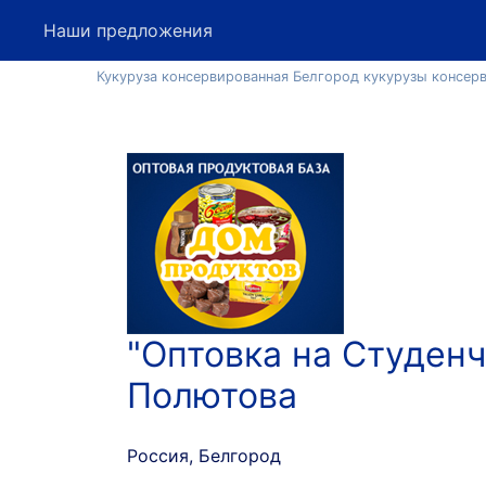
Наши предложения
Кукуруза консервированная Белгород кукурузы консерв
"Оптовка на Студенч
Полютова
Россия, Белгород