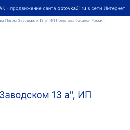
АК
- продвижение сайта
optovka31.ru
в сети Интернет
 на Пятом Заводском 13 а" ИП Полютова бакалея Россия
Заводском 13 а", ИП